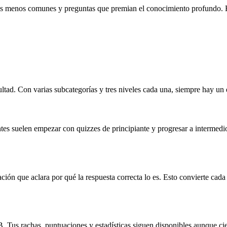
chos menos comunes y preguntas que premian el conocimiento profundo.
ultad. Con varias subcategorías y tres niveles cada una, siempre hay un
antes suelen empezar con quizzes de principiante y progresar a interm
ión que aclara por qué la respuesta correcta lo es. Esto convierte cad
 Tus rachas, puntuaciones y estadísticas siguen disponibles aunque ci